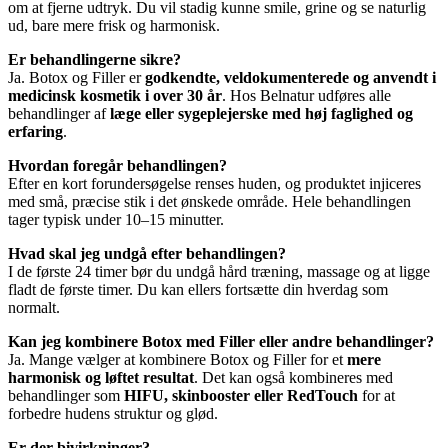
om at fjerne udtryk. Du vil stadig kunne smile, grine og se naturlig
ud, bare mere frisk og harmonisk.
Er behandlingerne sikre?
Ja. Botox og Filler er
godkendte, veldokumenterede og anvendt i
medicinsk kosmetik i over 30 år
. Hos Belnatur udføres alle
behandlinger af
læge eller sygeplejerske med høj faglighed og
erfaring
.
Hvordan foregår behandlingen?
Efter en kort forundersøgelse renses huden, og produktet injiceres
med små, præcise stik i det ønskede område. Hele behandlingen
tager typisk under 10–15 minutter.
Hvad skal jeg undgå efter behandlingen?
I de første 24 timer bør du undgå hård træning, massage og at ligge
fladt de første timer. Du kan ellers fortsætte din hverdag som
normalt.
Kan jeg kombinere Botox med Filler eller andre behandlinger?
Ja. Mange vælger at kombinere Botox og Filler for et
mere
harmonisk og løftet resultat
. Det kan også kombineres med
behandlinger som
HIFU, skinbooster eller RedTouch
for at
forbedre hudens struktur og glød.
Er der bivirkninger?