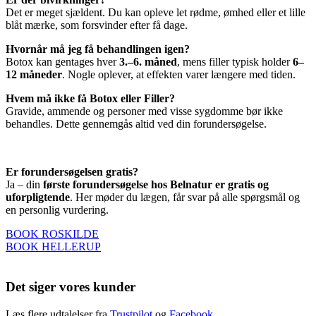
Det er meget sjældent. Du kan opleve let rødme, ømhed eller et lille
blåt mærke, som forsvinder efter få dage.
Hvornår må jeg få behandlingen igen?
Botox kan gentages hver
3.–6. måned
, mens filler typisk holder
6–
12 måneder
. Nogle oplever, at effekten varer længere med tiden.
Hvem må ikke få Botox eller Filler?
Gravide, ammende og personer med visse sygdomme bør ikke
behandles. Dette gennemgås altid ved din forundersøgelse.
Er forundersøgelsen gratis?
Ja – din
første forundersøgelse hos Belnatur er gratis og
uforpligtende
. Her møder du lægen, får svar på alle spørgsmål og
en personlig vurdering.
BOOK ROSKILDE
BOOK HELLERUP
Det siger vores kunder
Læs flere udtalelser fra
Trustpilot
og
Facebook
.