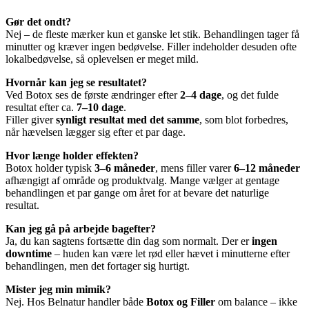
Gør det ondt?
Nej – de fleste mærker kun et ganske let stik. Behandlingen tager få
minutter og kræver ingen bedøvelse. Filler indeholder desuden ofte
lokalbedøvelse, så oplevelsen er meget mild.
Hvornår kan jeg se resultatet?
Ved Botox ses de første ændringer efter
2–4 dage
, og det fulde
resultat efter ca.
7–10 dage
.
Filler giver
synligt resultat med det samme
, som blot forbedres,
når hævelsen lægger sig efter et par dage.
Hvor længe holder effekten?
Botox holder typisk
3–6 måneder
, mens filler varer
6–12 måneder
afhængigt af område og produktvalg. Mange vælger at gentage
behandlingen et par gange om året for at bevare det naturlige
resultat.
Kan jeg gå på arbejde bagefter?
Ja, du kan sagtens fortsætte din dag som normalt. Der er
ingen
downtime
– huden kan være let rød eller hævet i minutterne efter
behandlingen, men det fortager sig hurtigt.
Mister jeg min mimik?
Nej. Hos Belnatur handler både
Botox og Filler
om balance – ikke