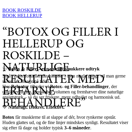
BOOK ROSKILDE
BOOK HELLERUP
“BOTOX OG FILLER I
HELLERUP OG
ROSKILDE –
NATURLIGE
🩺
Botox & Filler – et naturligt smukkere udtryk
RESULTATER MED
Små rynker fortæller din historie – men nogle gange vil man gerne
skrue lidt tilbage på tiden.
ERFARNE
Hos
Belnatur
tilbyder vi
Botox- og Filler-behandlinger
, der
udglatter huden, genskaber volumen og fremhæver dine naturlige
BEHANDLERE”
ansigtstræk – så du ser friskere, mere udhvilet og harmonisk ud.
💚
Naturligt. Diskret. Effektivt.
Botox
får musklerne til at slappe af dér, hvor rynkerne opstår.
Huden glattes ud, og de fine linjer mindskes synligt. Resultatet viser
sig efter få dage og holder typisk
3–6 måneder
.