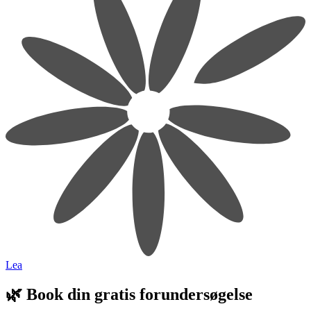
Lea
🌿
Book din gratis forundersøgelse