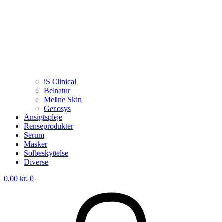
iS Clinical
Belnatur
Meline Skin
Genosys
Ansigtspleje
Renseprodukter
Serum
Masker
Solbeskyttelse
Diverse
0,00
kr.
0