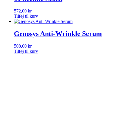
572,00
kr.
Tilføj til kurv
Genosys Anti-Wrinkle Serum
508,00
kr.
Tilføj til kurv