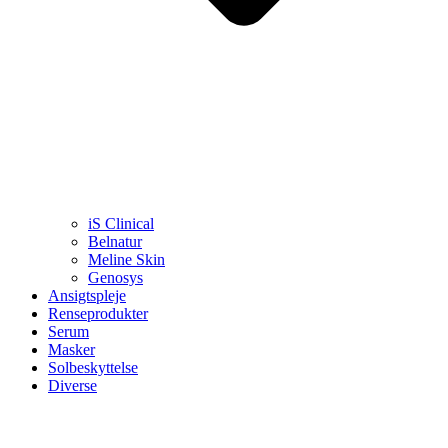
iS Clinical
Belnatur
Meline Skin
Genosys
Ansigtspleje
Renseprodukter
Serum
Masker
Solbeskyttelse
Diverse