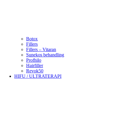
Botox
Fillers
Fillers – Vitaran
Sunekos behandling
Profhilo
Hairfiller
Revok50
HIFU / ULTRATERAPI