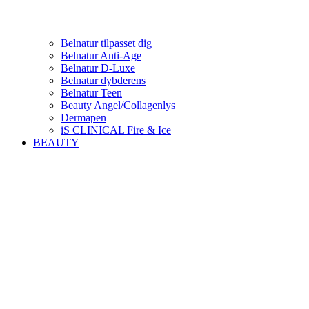
Belnatur tilpasset dig
Belnatur Anti-Age
Belnatur D-Luxe
Belnatur dybderens
Belnatur Teen
Beauty Angel/Collagenlys
Dermapen
iS CLINICAL Fire & Ice
BEAUTY