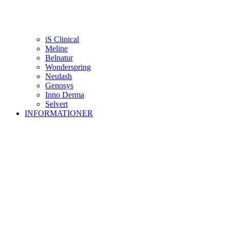
iS Clinical
Meline
Belnatur
Wonderspring
Neulash
Genosys
Inno Derma
Selvert
INFORMATIONER