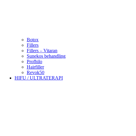
Botox
Fillers
Fillers – Vitaran
Sunekos behandling
Profhilo
Hairfiller
Revok50
HIFU / ULTRATERAPI