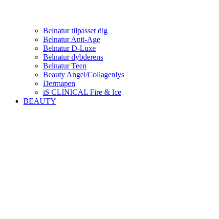
Belnatur tilpasset dig
Belnatur Anti-Age
Belnatur D-Luxe
Belnatur dybderens
Belnatur Teen
Beauty Angel/Collagenlys
Dermapen
iS CLINICAL Fire & Ice
BEAUTY