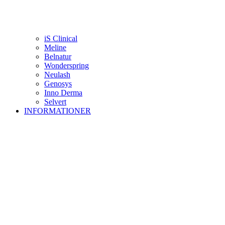
iS Clinical
Meline
Belnatur
Wonderspring
Neulash
Genosys
Inno Derma
Selvert
INFORMATIONER