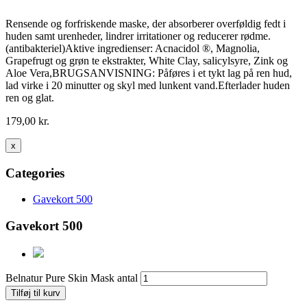
Rensende og forfriskende maske, der absorberer overføldig fedt i
huden samt urenheder, lindrer irritationer og reducerer rødme.
(antibakteriel)Aktive ingredienser: Acnacidol ®, Magnolia,
Grapefrugt og grøn te ekstrakter, White Clay, salicylsyre, Zink og
Aloe Vera,BRUGSANVISNING: Påføres i et tykt lag på ren hud,
lad virke i 20 minutter og skyl med lunkent vand.Efterlader huden
ren og glat.
179,00
kr.
x
Categories
Gavekort 500
Gavekort 500
Belnatur Pure Skin Mask antal
Tilføj til kurv