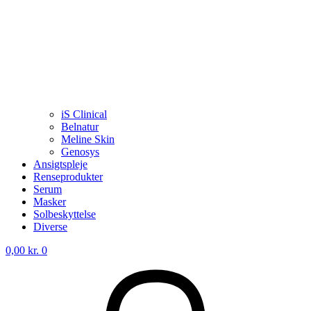
iS Clinical
Belnatur
Meline Skin
Genosys
Ansigtspleje
Renseprodukter
Serum
Masker
Solbeskyttelse
Diverse
0,00
kr.
0