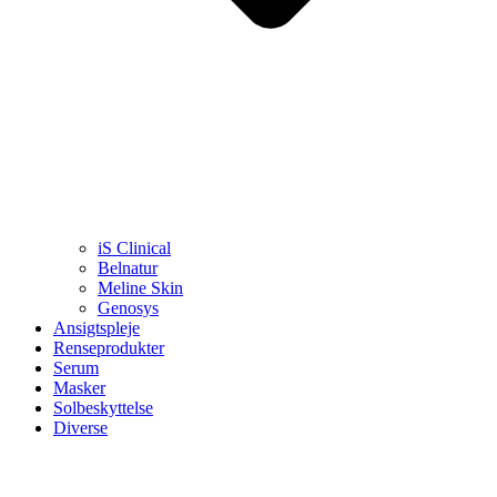
iS Clinical
Belnatur
Meline Skin
Genosys
Ansigtspleje
Renseprodukter
Serum
Masker
Solbeskyttelse
Diverse