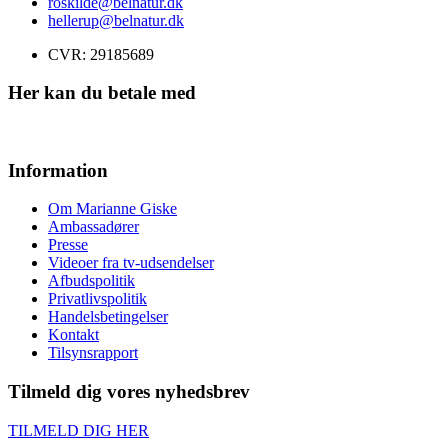
roskilde@belnatur.dk
hellerup@belnatur.dk
CVR: ​29185689
Her kan du betale med
Information
Om Marianne Giske
Ambassadører
Presse
Videoer fra tv-udsendelser
Afbudspolitik
Privatlivspolitik
Handelsbetingelser
Kontakt
Tilsynsrapport
Tilmeld dig vores nyhedsbrev
TILMELD DIG HER