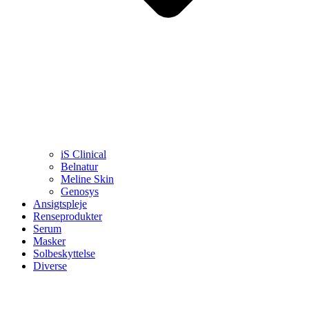
iS Clinical
Belnatur
Meline Skin
Genosys
Ansigtspleje
Renseprodukter
Serum
Masker
Solbeskyttelse
Diverse