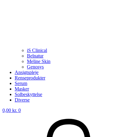
iS Clinical
Belnatur
Meline Skin
Genosys
Ansigtspleje
Renseprodukter
Serum
Masker
Solbeskyttelse
Diverse
0,00
kr.
0