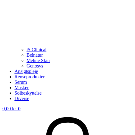
iS Clinical
Belnatur
Meline Skin
Genosys
Ansigtspleje
Renseprodukter
Serum
Masker
Solbeskyttelse
Diverse
0,00
kr.
0