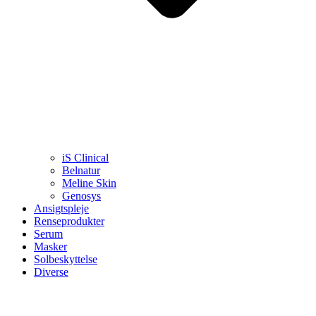
iS Clinical
Belnatur
Meline Skin
Genosys
Ansigtspleje
Renseprodukter
Serum
Masker
Solbeskyttelse
Diverse