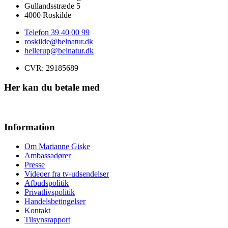
Gullandsstræde 5
4000 Roskilde
Telefon 39 40 00 99
roskilde@belnatur.dk
hellerup@belnatur.dk
CVR: ​29185689
Her kan du betale med
Information
Om Marianne Giske
Ambassadører
Presse
Videoer fra tv-udsendelser
Afbudspolitik
Privatlivspolitik
Handelsbetingelser
Kontakt
Tilsynsrapport