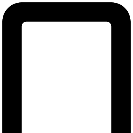
Videre
til
indhold