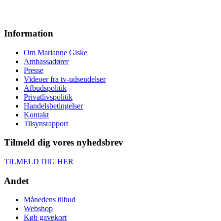
Information
Om Marianne Giske
Ambassadører
Presse
Videoer fra tv-udsendelser
Afbudspolitik
Privatlivspolitik
Handelsbetingelser
Kontakt
Tilsynsrapport
Tilmeld dig vores nyhedsbrev
TILMELD DIG HER
Andet
Månedens tilbud
Webshop
Køb gavekort