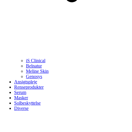
iS Clinical
Belnatur
Meline Skin
Genosys
Ansigtspleje
Renseprodukter
Serum
Masker
Solbeskyttelse
Diverse