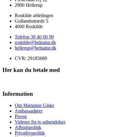
2900 Hellerup
Roskilde afdelingen
Gullandsstræde 5
4000 Roskilde
Telefon 39 40 00 99
roskilde@belnatur.dk
hellerup@belnatur.dk
CVR: ​29185689
Her kan du betale med
Information
Om Marianne Giske
Ambassadører
Presse
Videoer fra tv-udsendelser
Afbudspolitik
Privatlivspolitik