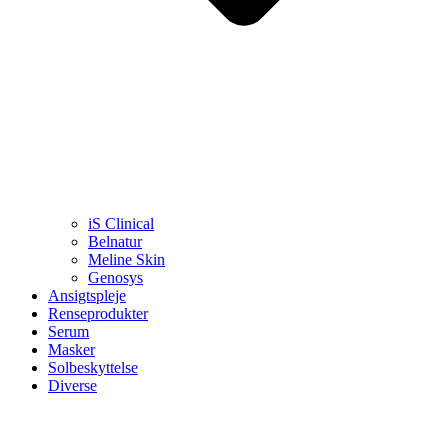
iS Clinical
Belnatur
Meline Skin
Genosys
Ansigtspleje
Renseprodukter
Serum
Masker
Solbeskyttelse
Diverse