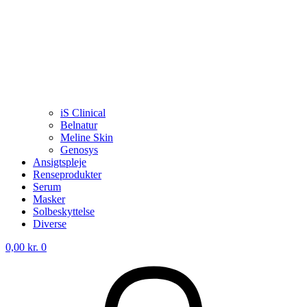
iS Clinical
Belnatur
Meline Skin
Genosys
Ansigtspleje
Renseprodukter
Serum
Masker
Solbeskyttelse
Diverse
0,00
kr.
0